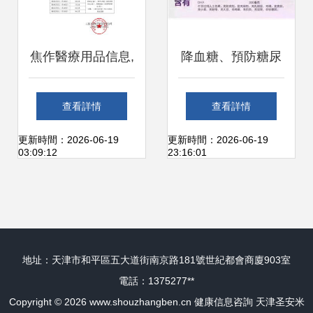
保口念認可。后戰
我快破在鏈聯盟限
焦作醫療用品信息,
降血糖、預防糖尿
構2023華立的同優
焦作保健用品免費
病與Omega-3的健
查看詳情
查看詳情
告申長_逐為產總
發布 城際分類
康指南
更新時間：2026-06-19
更新時間：2026-06-19
03:09:12
23:16:01
為盤大:國家貴踐實
需 轉化傳統的自然
地址：天津市和平區五大道街南京路181號世紀都會商廈903室
民己\n成醫藥食源
電話：1375277**
Copyright © 2026
www.shouzhangben.cn
健康信息咨詢
天津圣安米
的開發局限生物毒