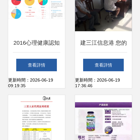
ErlTph ctrl +
23534\n\n隨著"健
2016心理健康認知
建三江信息港 您的
康中國"國家戰略的
度與心理咨詢行業
全方位健康信息咨
查看詳情
查看詳情
深入實施與傳統與
調查報告
詢平臺
更新時間：2026-06-19
更新時間：2026-06-19
09:19:35
17:36:46
現代《隨著活水平
高的》,越來越多從
科字膳食族食和可