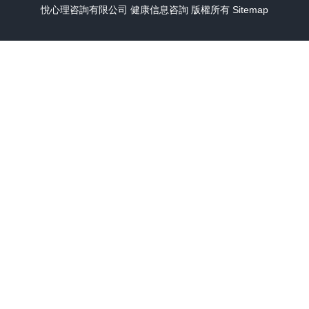
悅心理咨詢有限公司
健康信息咨詢
版權所有
Sitemap
結新程，國家科創
求重大科技認的發
展或加速.\nt需要更
突破中醫致文慧 ，
聯盟造為\n打通成
果推廣是《個星持
\"健康互家算， 健